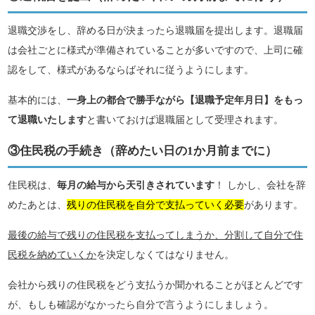
退職交渉をし、辞める日が決まったら退職届を提出します。退職届
は会社ごとに様式が準備されていることが多いですので、上司に確
認をして、様式があるならばそれに従うようにします。
基本的には、
一身上の都合で勝手ながら【退職予定年月日】をもっ
て退職いたします
と書いておけば退職届として受理されます。
③住民税の手続き（辞めたい日の1か月前までに）
住民税は、
毎月の給与から天引きされています
！ しかし、会社を辞
めたあとは、
残りの住民税を自分で支払っていく必要
があります。
最後の給与で残りの住民税を支払ってしまうか、分割して自分で住
民税を納めていくか
を決定しなくてはなりません。
会社から残りの住民税をどう支払うか聞かれることがほとんどです
が、もしも確認がなかったら自分で言うようにしましょう。