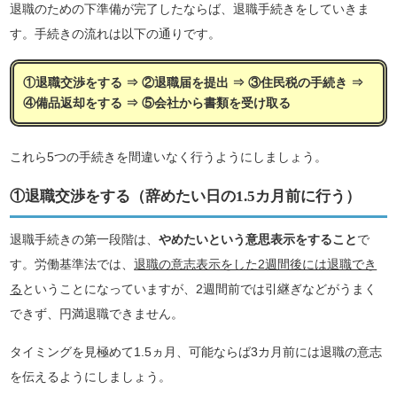
退職のための下準備が完了したならば、退職手続きをしていきま
す。手続きの流れは以下の通りです。
①退職交渉をする ⇒ ②退職届を提出 ⇒ ③住民税の手続き ⇒
④備品返却をする ⇒ ⑤会社から書類を受け取る
これら5つの手続きを間違いなく行うようにしましょう。
①退職交渉をする（辞めたい日の1.5カ月前に行う）
退職手続きの第一段階は、
やめたいという意思表示をすること
で
す。労働基準法では、
退職の意志表示をした2週間後には退職でき
る
ということになっていますが、2週間前では引継ぎなどがうまく
できず、円満退職できません。
タイミングを見極めて1.5ヵ月、可能ならば3カ月前には退職の意志
を伝えるようにしましょう。