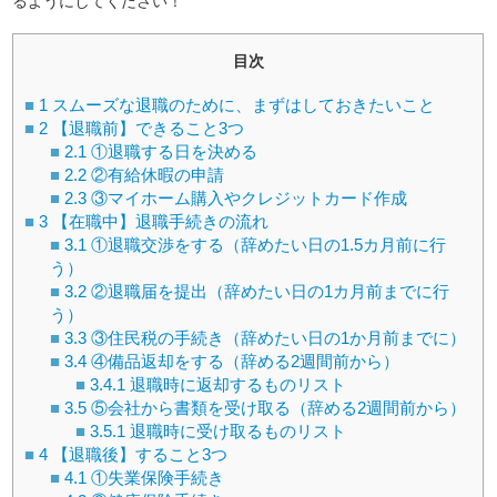
るようにしてください！
目次
1
スムーズな退職のために、まずはしておきたいこと
2
【退職前】できること3つ
2.1
①退職する日を決める
2.2
②有給休暇の申請
2.3
③マイホーム購入やクレジットカード作成
3
【在職中】退職手続きの流れ
3.1
①退職交渉をする（辞めたい日の1.5カ月前に行
う）
3.2
②退職届を提出（辞めたい日の1カ月前までに行
う）
3.3
③住民税の手続き（辞めたい日の1か月前までに）
3.4
④備品返却をする（辞める2週間前から）
3.4.1
退職時に返却するものリスト
3.5
⑤会社から書類を受け取る（辞める2週間前から）
3.5.1
退職時に受け取るものリスト
4
【退職後】すること3つ
4.1
①失業保険手続き