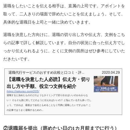
退職をしたいことを伝える相手は、直属の上司です。アポイントを
取って、二人きりの場面で辞めたいことを伝えましょう。そして、
具体的な退職日を上司と一緒に決めていきます。
退職を決意した方向けに、退職の切り出し方や伝え方、文例をこち
らの記事で詳しく解説しています。自分の状況に合った伝え方でし
っかり伝えられるように、とくに文例の箇所はぜひ参考にしていた
だきたいです。
退職代行サービスのおすすめ比較と口コミ・評...
2020.04.29
【退職を決意した人必読】伝え方・切り
出し方や手順、役立つ文例を紹介
https://rakuras.com/205/
退職すると決めたもののどのようなタイミングで切り出せばいいのかわからな
い！ そもそも誰に対してどのように伝えればいいの？ と悩んでいる方も多いでし
ょう。できれば、最後まで会社ともめることなく円満に退職したいですよね？ こ
の記事ではうまく退職するための...
②退職届を提出（辞めたい日の1カ月前までに行う）